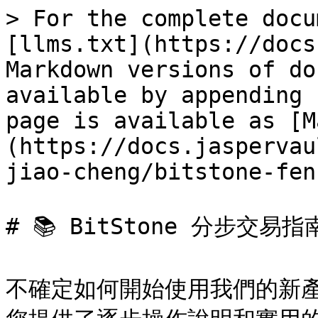
> For the complete docu
[llms.txt](https://docs
Markdown versions of do
available by appending 
page is available as [M
(https://docs.jaspervau
jiao-cheng/bitstone-fen
# 📚 BitStone 分步交易指南
不確定如何開始使用我們的新產品