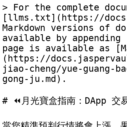
> For the complete docu
[llms.txt](https://docs
Markdown versions of do
available by appending 
page is available as [M
(https://docs.jaspervau
jiao-cheng/yue-guang-ba
gong-ju.md).

# ⏪月光寶盒指南：DApp 交易
當您精準預判行情將會上漲，果斷