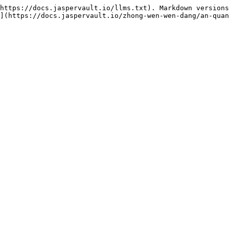
https://docs.jaspervault.io/llms.txt). Markdown versions
](https://docs.jaspervault.io/zhong-wen-wen-dang/an-quan