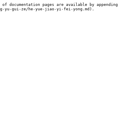
 of documentation pages are available by appending 
g-yu-gui-ze/he-yue-jiao-yi-fei-yong.md).
