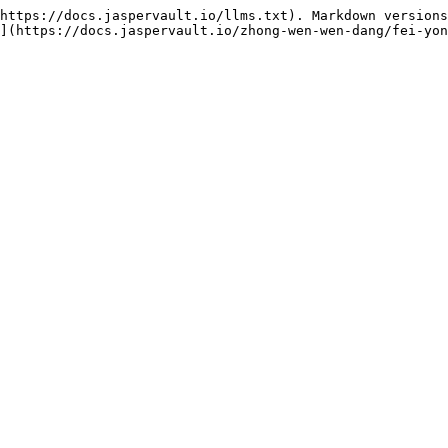
https://docs.jaspervault.io/llms.txt). Markdown versions
](https://docs.jaspervault.io/zhong-wen-wen-dang/fei-yon