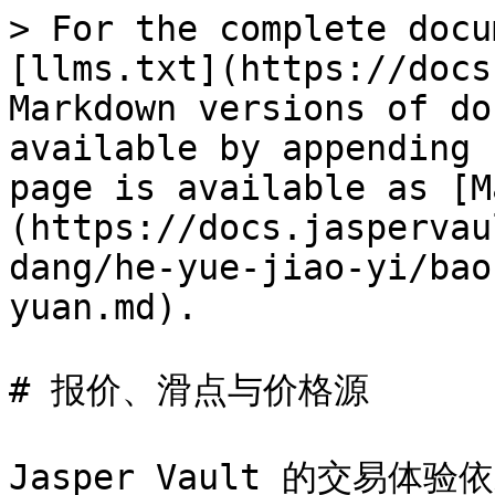
> For the complete docu
[llms.txt](https://docs
Markdown versions of do
available by appending 
page is available as [M
(https://docs.jaspervau
dang/he-yue-jiao-yi/bao
yuan.md).

# 报价、滑点与价格源

Jasper Vault 的交易