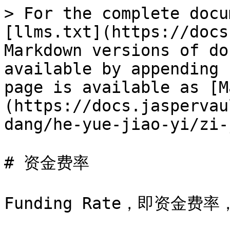
> For the complete docu
[llms.txt](https://docs
Markdown versions of do
available by appending 
page is available as [M
(https://docs.jaspervau
dang/he-yue-jiao-yi/zi-
# 资金费率

Funding Rate，即资金