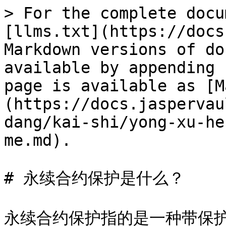
> For the complete docu
[llms.txt](https://docs
Markdown versions of do
available by appending 
page is available as [M
(https://docs.jaspervau
dang/kai-shi/yong-xu-he
me.md).

# 永续合约保护是什么？

永续合约保护指的是一种带保护