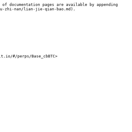
 of documentation pages are available by appending 
u-zhi-nan/lian-jie-qian-bao.md).

.io/#/perps/Base_cbBTC>
