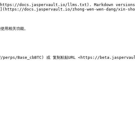
https://docs.jaspervault.io/llms.txt). Markdown versions
](https://docs.jaspervault.io/zhong-wen-wen-dang/xin-sho
能使用相关功能。

#/perps/Base_cbBTC) 或 复制粘贴URL <https://beta.jaspervault