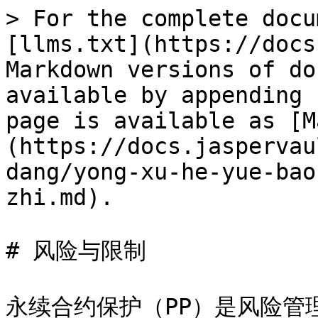
> For the complete docu
[llms.txt](https://docs
Markdown versions of do
available by appending 
page is available as [M
(https://docs.jaspervau
dang/yong-xu-he-yue-bao
zhi.md).

# 风险与限制

永续合约保护（PP）是风险管