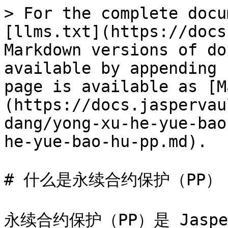
> For the complete docu
[llms.txt](https://docs
Markdown versions of do
available by appending 
page is available as [M
(https://docs.jaspervau
dang/yong-xu-he-yue-bao
he-yue-bao-hu-pp.md).

# 什么是永续合约保护（PP）

永续合约保护（PP）是 Jaspe