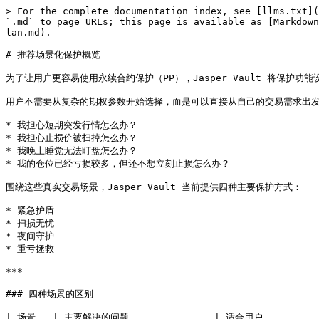
> For the complete documentation index, see [llms.txt](
`.md` to page URLs; this page is available as [Markdown
lan.md).

# 推荐场景化保护概览

为了让用户更容易使用永续合约保护（PP），Jasper Vault 将保护功
用户不需要从复杂的期权参数开始选择，而是可以直接从自己的交易需求出发
* 我担心短期突发行情怎么办？

* 我担心止损价被扫掉怎么办？

* 我晚上睡觉无法盯盘怎么办？

* 我的仓位已经亏损较多，但还不想立刻止损怎么办？

围绕这些真实交易场景，Jasper Vault 当前提供四种主要保护方式：

* 紧急护盾

* 扫损无忧

* 夜间守护

* 重亏拯救

***

### 四种场景的区别

| 场景   | 主要解决的问题               | 适合用户           