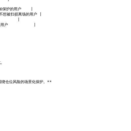
保护的用户    |

不想被扫损离场的用户 |

     |

          |

。
