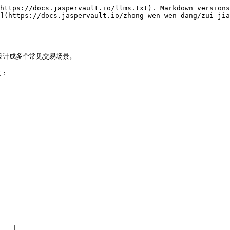
https://docs.jaspervault.io/llms.txt). Markdown versions
](https://docs.jaspervault.io/zhong-wen-wen-dang/zui-jia
能设计成多个常见交易场景。

：

  |
